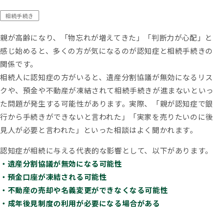
お問い合わせ
相続手続き
もめる
兄弟姉妹
延滞税
必要書類
控除
株式
相続
相続手続き
相続権
相続税対策
相続税早見表
相続財産
相続順位
税務調査
親が高齢になり、「物忘れが増えてきた」「判断力が心配」と
遺産相続
遺留分
非課税
コーポレートサイト
感じ始めると、多くの方が気になるのが認知症と相続手続きの
プライバシーポリシー
関係です。
おすすめ記事
相続人に認知症の方がいると、遺産分割協議が無効になるリス
クや、預金や不動産が凍結されて相続手続きが進まないといっ
た問題が発生する可能性があります。実際、「親が認知症で銀
遺言書より遺留分の権利の方が強
い！遺留分でもめない遺言の残し
行から手続きができないと言われた」「実家を売りたいのに後
方
見人が必要と言われた」といった相談はよく聞かれます。
認知症が相続に与える代表的な影響として、以下があります。
・遺産分割協議が無効になる可能性
【遺産分割協議書の5つの提出先】
・預金口座が凍結される可能性
手続きの内容と提出期限を解説
・不動産の売却や名義変更ができなくなる可能性
・成年後見制度の利用が必要になる場合がある