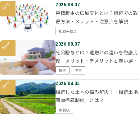
2026.08.07
戸籍謄本の広域交付とは？相続での取
得方法・メリット・注意点を解説
相続手続き
2026.08.07
死因贈与とは？遺贈との違いを徹底比
較｜メリット・デメリットと賢い選択
基準を解説
贈与
遺言
2026.08.05
相続した土地の悩み解決！「相続土地
国庫帰属制度」とは？
相続税