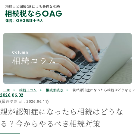
税理士と国税OBによる最適な相続
OAG
相続税なら
税理士と国税OBによる最適な相続
OAG
相続税なら
カテゴリ 一覧
OAG
運営：
税理士法人
About Us
OAG
運営：
税理士法人
当社概要
すべて
贈与
各種相続サービス
Member
相続税
相続手続き
税理士紹介
Column
相続コラム
相続コラム
遺言
相続
Office Information
事務所一覧
不動産
保険
OAGを知る
Why Choose Us
選ばれる理由
贈与税
所得税
TOP
相続コラム
相続手続き
親が認知症になったら相続はどうなる
相続ガイド
2026.06.02
有価証券
その他
(最終更新日：2026.06.17)
お客様の声
親が認知症になったら相続はどうな
キーワード検索
る？今からやるべき相続対策
よくあるご質問
検索