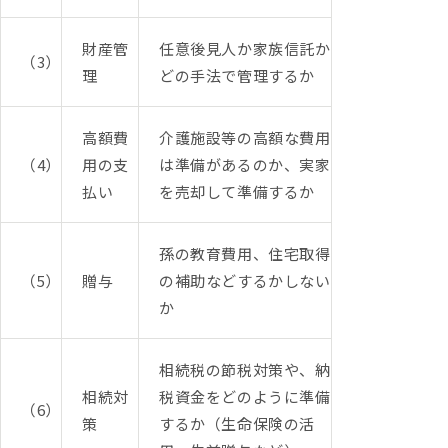
財産管
任意後見人か家族信託か
（3）
理
どの手法で管理するか
高額費
介護施設等の高額な費用
（4）
用の支
は準備があるのか、実家
払い
を売却して準備するか
孫の教育費用、住宅取得
（5）
贈与
の補助などするかしない
か
相続税の節税対策や、納
相続対
税資金をどのように準備
（6）
策
するか（生命保険の活