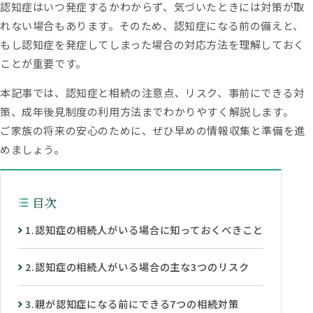
認知症はいつ発症するかわからず、気づいたときには対策が取
相続権がある人・ない人とは？配
偶者・子・兄弟姉妹の相続順位と
れない場合もあります。そのため、認知症になる前の備えと、
除外される場合
もし認知症を発症してしまった場合の対応方法を理解しておく
ことが重要です。
本記事では、認知症と相続の注意点、リスク、事前にできる対
策、成年後見制度の利用方法までわかりやすく解説します。
ご家族の将来の安心のために、ぜひ早めの情報収集と準備を進
めましょう。
目次
1.認知症の相続人がいる場合に知っておくべきこと
2.認知症の相続人がいる場合の主な3つのリスク
3.親が認知症になる前にできる7つの相続対策