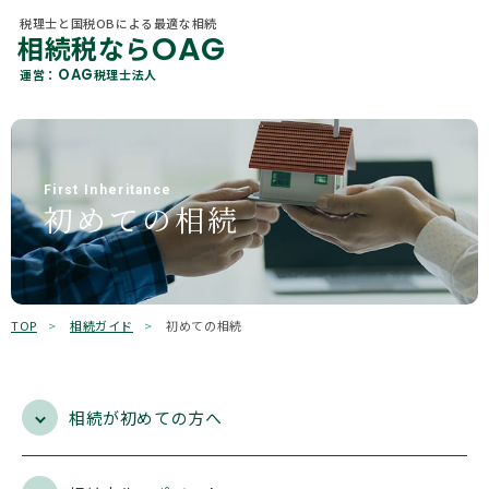
税理士と国税OBによる最適な相続
OAG
相続税なら
税理士と国税OBによる最適な相続
OAG
相続税なら
カテゴリ 一覧
OAG
運営：
税理士法人
About Us
OAG
運営：
税理士法人
当社概要
すべて
贈与
各種相続サービス
Member
相続税
相続手続き
税理士紹介
First Inheritance
初めての相続
相続コラム
遺言
相続
Office Information
事務所一覧
不動産
保険
OAGを知る
Why Choose Us
選ばれる理由
贈与税
所得税
TOP
相続ガイド
初めての相続
相続ガイド
有価証券
その他
お客様の声
相続が初めての方へ
キーワード検索
よくあるご質問
検索