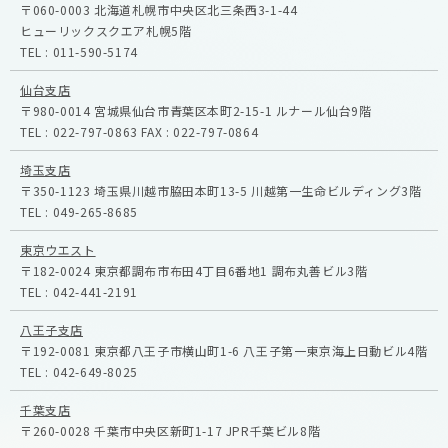
〒060-0003
北海道札幌市中央区北三条西3-1-44
ヒューリックスクエア札幌5階
TEL :
011-590-5174
仙台支店
〒980-0014
宮城県仙台市青葉区本町2-15-1
ルナール仙台9階
TEL :
022-797-0863
FAX :
022-797-0864
埼玉支店
〒350-1123
埼玉県川越市脇田本町13-5
川越第一生命ビルディング3階
TEL :
049-265-8685
東京ウエスト
〒182-0024
東京都調布市布田4丁目6番地1
調布丸善ビル3階
TEL :
042-441-2191
八王子支店
〒192-0081
東京都八王子市横山町1-6
八王子第一東京海上日動ビル4階
TEL :
042-649-8025
千葉支店
〒260-0028
千葉市中央区新町1-17
JPR千葉ビル8階