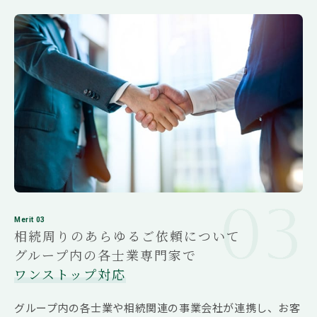
ん。このため、不動産コンサルタント、生命保険
のアドバイザー、金融機関の方々など身近な人た
ちに相談するケースもあります。しかし、相続税
に関する相談については、きっかけは様々だとし
ても、最終的には「相続」専門の税理士に依頼す
るという選択肢を忘れないでいただきたいと思い
ます。
なぜ「相続」専門の税理士に依頼することが有効
なのか、その理由は幾つかあります。まず一つ目
は、「相続」のあらゆる場面に直面している経験
回数が多いことです。「相続」は、過去に対応し
た「相続」と全く同じケースは絶対にありませ
ん。過去に対応した「相続」の経験から、今回の
Merit 03
相続周りのあらゆるご依頼について
「相続」に対する対応を考えていく、そのような
お客様対応力を持っているのが「相続」専門の税
グループ内の各士業専門家で
理士です。二つ目は、相続税法は年々課税が強化
ワンストップ対応
される傾向にあることに加えて、個々の「事実認
定」や「租税回避行為」の否認といった抽象的な
グループ内の各士業や相続関連の事業会社が連携し、お客