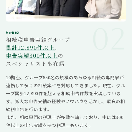
（皆さまへ）
厚生労働省の統計によると、2022年の国内の死亡
者数は158万人を超え、日本は、「大相続時代」
を迎えました。
Merit 02
総務省の調査では、東京都の総世帯の平均家計資
相続税申告実績グループ
産総額は、4700万円を超え、相続人が2人までの
累計12,890件以上
、
場合、相続税の基礎控除額である4200万円を超え
申告実績300件以上
の
ることになり、誰もが相続税を身近な存在と考え
スペシャリストも在籍
ざるを得ない状況となっています。このような
中、親世代にとっては、できるだけ先送りしたい
10拠点、グループ650名の規模のあらゆる相続の専門家が
事柄かもしれませんが、子世代にとっては、適切
連携して多くの相続案件を対応してきました。現在、グル
な相続税対策は避けて通れない課題となっていま
ープ累計12,890件を超える相続申告件数を実現していま
す。その相続税対策を誰に依頼するかが難しいの
す。膨大な申告実績の経験やノウハウを活かし、最良の相
が、現実です。
続税申告を行います。
「税」に関する対策ですので、本来は、税理士に
また、相続専門の税理士が多数在籍しており、中には300
相談することがベストな選択だと理解はしていて
件以上の申告実績を持つ税理士もいます。
も、税理士との接点がない方々も少なくありませ