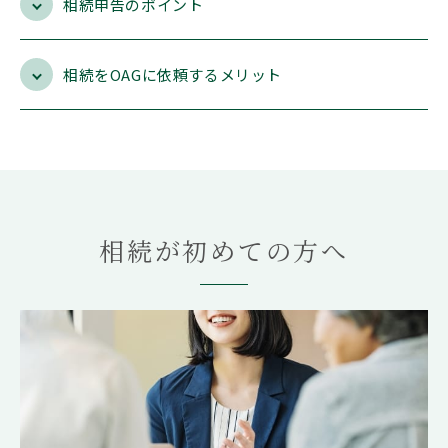
相続申告のポイント
お問い合わせ
もめる
兄弟姉妹
延滞税
必要書類
控除
株式
相続
相続手続き
相続権
相続税対策
相続税早見表
相続財産
相続順位
税務調査
相続をOAGに依頼するメリット
遺産相続
遺留分
非課税
コーポレートサイト
プライバシーポリシー
おすすめ記事
遺言書より遺留分の権利の方が強
い！遺留分でもめない遺言の残し
相続が初めての方へ
方
【遺産分割協議書の5つの提出
先】手続きの内容と提出期限を解
説