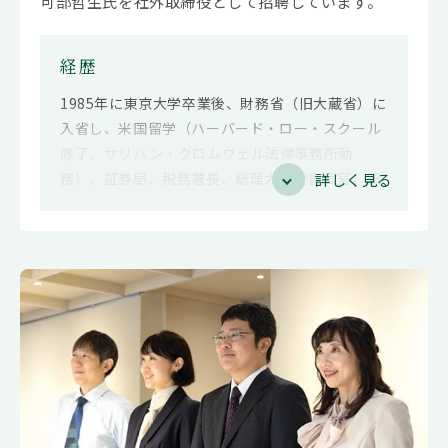
可部哲生氏を社外取締役として招聘しています。
経歴
1985年に東京大学卒業後、財務省（旧大蔵省）に
入省し、米国留学（ハーバード・ロー・スクール
修了、サリバン・クロムウェル法律事務所勤
務）、証券局、税務署長、総理大臣秘書官室、銀
詳しく見る
行局、国税局、主計局、国際局等を経て、2002年
には外務省在アメリカ合衆国日本国大使館参事
官、以後、総務省行政管理局管理官、主計局主計
官、大臣官房審議官、主計局次長、大臣官房総括
審議官、理財局長等を歴任されました。また、20
20年には国税庁長官に就任し、退職後は財務省顧
問となり、現在は弁護士、ニューヨーク州弁護士
および米国公認会計士として、東京大学大学院ビ
ジネスロー・比較法政研究センター客員教授等を
務めています。