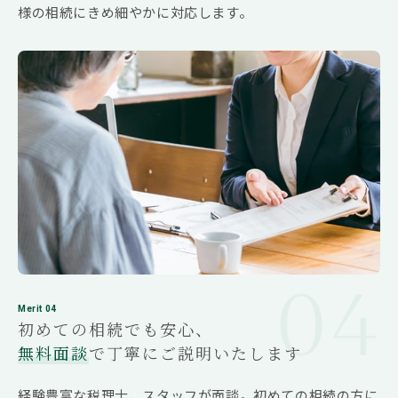
基準によって課税関係が左右される面がありま
様の相続にきめ細やかに対応します。
す。このため、正確な申告を行うためには、相続
専門税理士の過去の経験に基づいた専門的な知識
が必要となります。
最後に、過去の経験に基づいた適切なアドバイス
を受けることにより、税務調査に対してあらかじ
め十分に備え、無用な紛争を未然に防ぐことがで
きるというメリットもあります。相続税対策をで
きるだけ先送りしたい親世代の気持ちを理解する
ことももちろん大切ですが、子世代にとっては、
大相続時代に備えることが必要不可欠になってい
ます。
一人一人が安心して相続を迎えるために、親世代
がご自身と子世代の将来に向けた会話を始めれ
Merit 04
ば、子世代は忙しい仕事の合間に相談相手を探し
初めての相続でも安心、
始めることができます。相談相手に選ばれれば、
無料面談
で丁寧にご説明いたします
専門家として全力でサポートしていくことが税理
士の仕事となります。専門家の知識を活用し、ご
経験豊富な税理士、スタッフが面談。初めての相続の方に