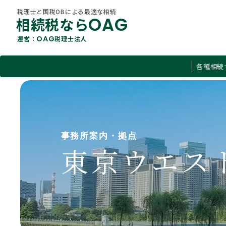
税理士と国税OBによる最適な相続
OAG
相続税なら
OAG
運営：
税理士法人
税理士と国税OBによる最適な相続
各種相続
OAG
相続税なら
OAG
運営：
税理士法人
すべて
各種相続サービス
O
相続税
About Us
相続コラム
事務所案内・拠点
当社概要
遺言
東京ウエス
不動産
贈与税
有価証券