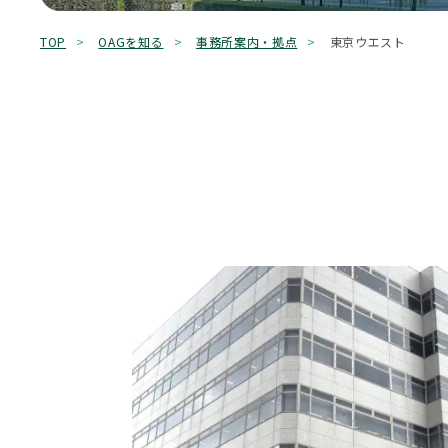
キーワード検索
TOP
OAGを知る
事務所案内・拠点
東京ウエスト
0120-775-52
【初回無料】平日9:00～18:00（土日祝、12/30～
もめる
兄弟姉妹
延滞税
必要書類
控除
株式
相続
相続手続き
相続権
Office Information
事務所一覧