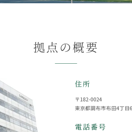
5
メールお
1/4除く）
相続税対策
相続税早見表
相続財産
相続順位
税務調査
遺産相続
遺留分
非課税
拠点の概要
おすすめ記事
住所
遺言書より遺留分の権利の方が強い！遺留分でもめない遺言の残し
〒182-0024
東京都調布市布田4丁目
電話番号