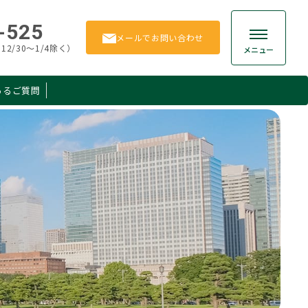
-525
メール
でお問い合わせ
12/30～1/4除く）
メニュー
あるご質問
贈与
お客様の声
相続手続き
よくあるご質問
相続
お問い合わせ
保険
所得税
ション
その他
Member