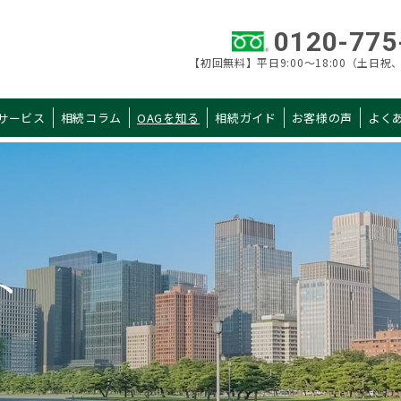
0120-775
【初回無料】平日9:00～18:00（土日祝、
サービス
相続コラム
OAGを知る
相続ガイド
お客様の声
よく
カテゴリ 一覧
AGを知る
相続ガイド
当社概要
初めての相続
ト
税理士紹介
申告手続きガイド
拠点一覧
申告までの流れ
選ばれる理由
料金・シミュレー
税理士の選び方