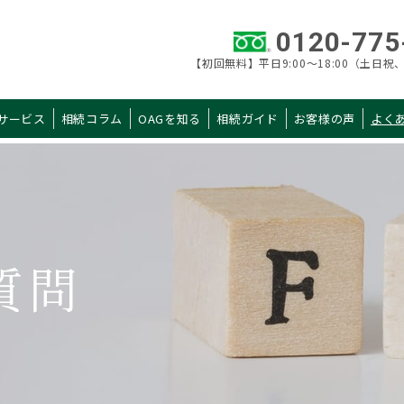
0120-775
【初回無料】平日9:00～18:00（土日祝、
サービス
相続コラム
OAGを知る
相続ガイド
お客様の声
よく
カテゴリ 一覧
AGを知る
相続ガイド
当社概要
初めての相続
質問
税理士紹介
申告手続きガイド
拠点一覧
申告までの流れ
選ばれる理由
料金・シミュレー
税理士の選び方