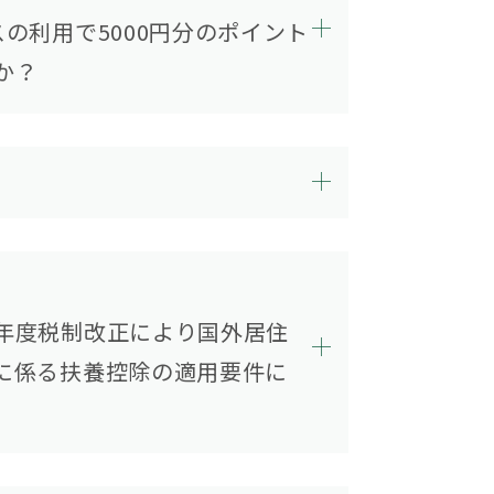
の利用で5000円分のポイント
か？
年度税制改正により国外居住
に係る扶養控除の適用要件に
除外される場合