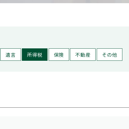
5
メールお
1/4除く）
相続税対策
相続税早見表
相続財産
相続順位
税務調査
遺産相続
遺留分
非課税
おすすめ記事
遺言
所得税
保険
不動産
その他
遺言書より遺留分の権利の方が強い！遺留分でもめない遺言の残し