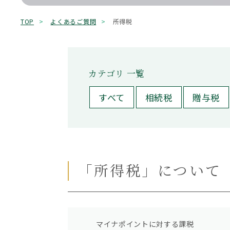
キーワード検索
TOP
よくあるご質問
所得税
0120-775-52
【初回無料】平日9:00～18:00（土日祝、12/30～
もめる
兄弟姉妹
延滞税
必要書類
控除
株式
相続
相続手続き
相続権
Office Information
カテゴリ 一覧
事務所一覧
すべて
相続税
贈与税
「所得税」について
マイナポイントに対する課税