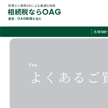
税理士と国税OBによる最適な相続
OAG
相続税なら
OAG
運営：
税理士法人
税理士と国税OBによる最適な相続
各種相続
OAG
相続税なら
OAG
運営：
税理士法人
すべて
各種相続サービス
O
相続税
About Us
相続コラム
Faq
当社概要
遺言
よくあるご
不動産
贈与税
有価証券