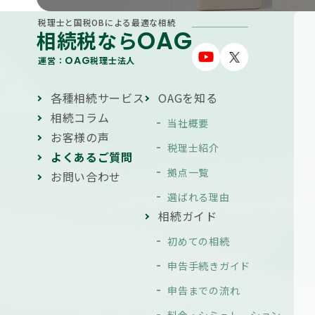
税理士と国税OBによる最適な相続
OAG
相続税なら
OAG
運営：
税理士法人
各種相続サービス
OAGを知る
相続コラム
当社概要
お客様の声
税理士紹介
よくあるご質問
拠点一覧
お問い合わせ
選ばれる理由
相続ガイド
初めての相続
申告手続きガイド
申告までの流れ
料金・シミュレーション