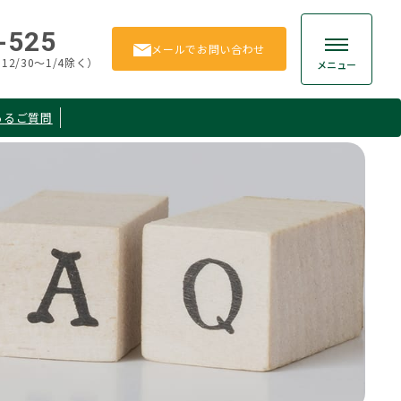
-525
メール
でお問い合わせ
12/30～1/4除く）
メニュー
あるご質問
贈与
お客様の声
相続手続き
よくあるご質問
相続
お問い合わせ
保険
所得税
ション
その他
Member