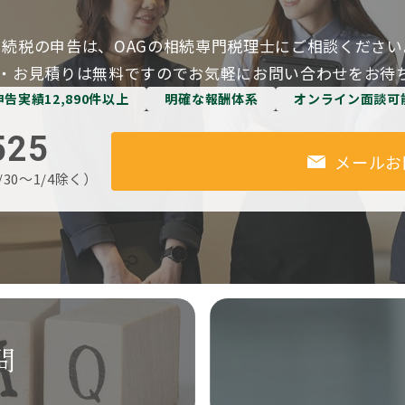
相続税の申告は、OAGの相続専門税理士にご相談ください
・お見積りは無料ですのでお気軽にお問い合わせをお待
申告実績12,890件以上
明確な報酬体系
オンライン面談可
525
メールお
/30～1/4除く）
問