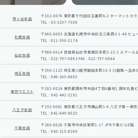
〒102-0076
東京都千代田区五番町6-2
ホーマットホラ
市ヶ谷本店
TEL :
03-3237-7500
〒060-0003
北海道札幌市中央区北三条西3-1-44
ヒュ
札幌支店
TEL :
011-590-5174
〒980-0014
宮城県仙台市青葉区本町2-15-1
ルナール
仙台支店
TEL :
022-797-0863
FAX :
022-797-0864
〒350-1123
埼玉県川越市脇田本町13-5
川越第一生命
埼玉支店
TEL :
049-265-8685
〒182-0024
東京都調布市布田4丁目6番地1
調布丸善ビ
東京ウエスト
TEL :
042-441-2191
〒192-0081
東京都八王子市横山町1-6
八王子第一東京
八王子支店
TEL :
042-649-8025
〒260-0028
千葉市中央区新町1-17
JPR千葉ビル8階
千葉支店
TEL :
043-215-8360