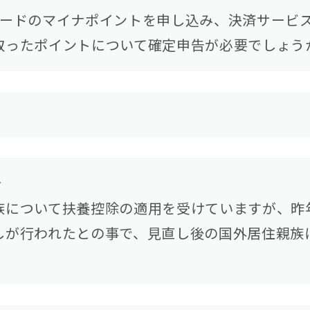
ードのマイナポイントを申し込み、決済サービス
取ったポイントについて確定申告が必要でしょう
【遺産分割協議書の5つの提出先】手続きの内容と提出期限を解説
し
族について扶養控除の適用を受けていますが、昨
しが行われたとの事で、見直し後の国外居住親族
相続権がある人・ない人とは？配偶者・子・兄弟姉妹の相続順位と