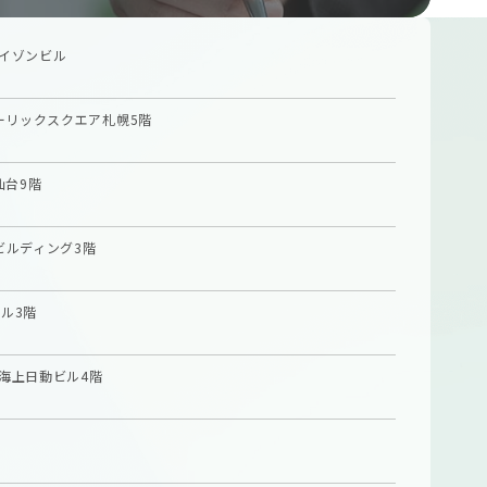
イゾンビル
ーリックスクエア札幌5階
仙台9階
ビルディング3階
ル3階
海上日動ビル4階