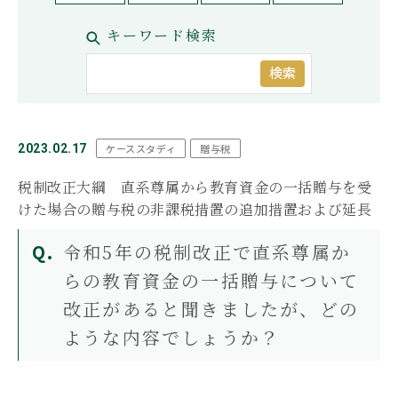
お問い合わせ
キーワード検索
もめる
兄弟姉妹
延滞税
必要書類
控除
株式
相続
相続手続き
相続権
相続税対策
相続税早見表
相続財産
相続順位
税務調査
検索
遺産相続
遺留分
非課税
コーポレートサイト
プライバシーポリシー
おすすめ記事
2023.02.17
ケーススタディ
贈与税
税制改正大綱 直系尊属から教育資金の一括贈与を受
遺言書より遺留分の権利の方が強
い！遺留分でもめない遺言の残し
けた場合の贈与税の非課税措置の追加措置および延長
方
令和5年の税制改正で直系尊属か
らの教育資金の一括贈与について
【遺産分割協議書の5つの提出
改正があると聞きましたが、どの
先】手続きの内容と提出期限を解
ような内容でしょうか？
説