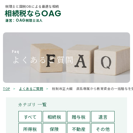
税理士と国税OBによる最適な相続
OAG
相続税なら
税理士と国税OBによる最適な相続
OAG
相続税なら
カテゴリ 一覧
OAG
運営：
税理士法人
About Us
OAG
運営：
税理士法人
当社概要
すべて
贈与
各種相続サービス
Member
相続税
相続手続き
税理士紹介
Faq
よくあるご質問
相続コラム
遺言
相続
Office Information
事務所一覧
不動産
保険
OAGを知る
Why Choose Us
選ばれる理由
贈与税
所得税
TOP
よくあるご質問
税制改正大綱 直系尊属から教育資金の一括贈与を
相続ガイド
有価証券
その他
カテゴリ 一覧
お客様の声
キーワード検索
すべて
相続税
贈与税
遺言
よくあるご質問
検索
所得税
保険
不動産
その他