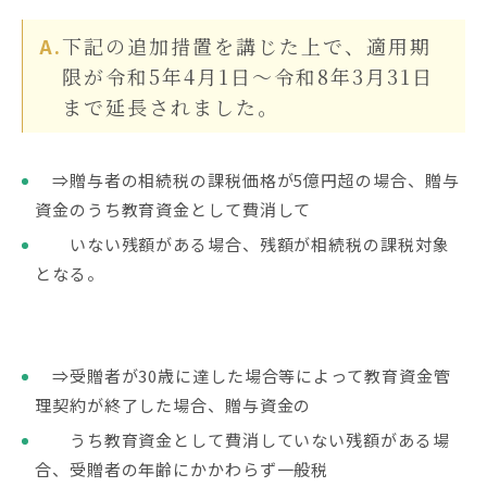
相続権がある人・ない人とは？配
偶者・子・兄弟姉妹の相続順位と
下記の追加措置を講じた上で、適用期
除外される場合
限が令和5年4月1日～令和8年3月31日
まで延長されました。
⇒贈与者の相続税の課税価格が5億円超の場合、贈与
資金のうち教育資金として費消して
いない残額がある場合、残額が相続税の課税対象
となる。
⇒受贈者が30歳に達した場合等によって教育資金管
理契約が終了した場合、贈与資金の
うち教育資金として費消していない残額がある場
合、受贈者の年齢にかかわらず一般税