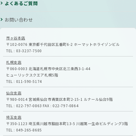
よくあるご質問
お問い合わせ
市ヶ谷本店
〒102-0076
東京都千代田区五番町6-2
ホーマットホライゾンビル
TEL :
03-3237-7500
札幌支店
〒060-0003
北海道札幌市中央区北三条西3-1-44
ヒューリックスクエア札幌5階
TEL :
011-590-5174
仙台支店
〒980-0014
宮城県仙台市青葉区本町2-15-1
ルナール仙台9階
TEL :
022-797-0863
FAX :
022-797-0864
埼玉支店
〒350-1123
埼玉県川越市脇田本町13-5
川越第一生命ビルディング3階
TEL :
049-265-8685