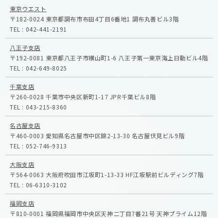
東京ウエスト
〒182-0024
東京都調布市布田4丁目6番地1
調布丸善ビル3階
TEL :
042-441-2191
八王子支店
〒192-0081
東京都八王子市横山町1-6
八王子第一東京海上日動ビル4階
TEL :
042-649-8025
千葉支店
〒260-0028
千葉市中央区新町1-17
JPR千葉ビル8階
TEL :
043-215-8360
名古屋支店
〒460-0003
愛知県名古屋市中区錦2-13-30
名古屋伏見ビル9階
TEL :
052-746-9313
大阪支店
〒564-0063
大阪府吹田市江坂町1-13-33
HF江坂駅前ビルディング7階
TEL :
06-6310-3102
福岡支店
〒810-0001
福岡県福岡市中央区天神二丁目7番21号
天神プライム12階