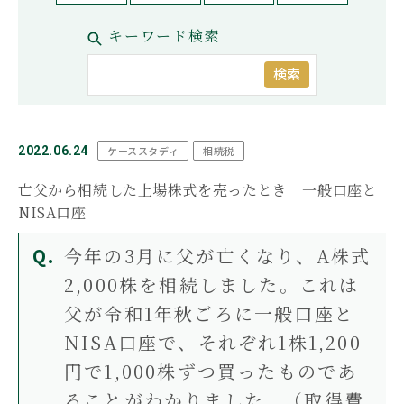
お問い合わせ
キーワード検索
もめる
兄弟姉妹
延滞税
必要書類
控除
株式
相続
相続手続き
相続権
相続税対策
相続税早見表
相続財産
相続順位
税務調査
検索
遺産相続
遺留分
非課税
コーポレートサイト
プライバシーポリシー
おすすめ記事
2022.06.24
ケーススタディ
相続税
亡父から相続した上場株式を売ったとき 一般口座と
遺言書より遺留分の権利の方が強
い！遺留分でもめない遺言の残し
NISA口座
方
今年の3月に父が亡くなり、A株式
2,000株を相続しました。これは
【遺産分割協議書の5つの提出
父が令和1年秋ごろに一般口座と
先】手続きの内容と提出期限を解
NISA口座で、それぞれ1株1,200
説
円で1,000株ずつ買ったものであ
ることがわかりました。（取得費