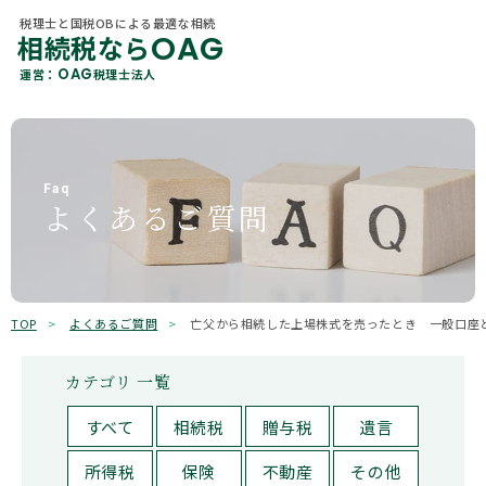
税理士と国税OBによる最適な相続
OAG
相続税なら
税理士と国税OBによる最適な相続
OAG
相続税なら
カテゴリ 一覧
OAG
運営：
税理士法人
About Us
OAG
運営：
税理士法人
当社概要
すべて
贈与
各種相続サービス
Member
相続税
相続手続き
税理士紹介
Faq
よくあるご質問
相続コラム
遺言
相続
Office Information
事務所一覧
不動産
保険
OAGを知る
Why Choose Us
選ばれる理由
贈与税
所得税
TOP
よくあるご質問
亡父から相続した上場株式を売ったとき 一般口座と
相続ガイド
有価証券
その他
カテゴリ 一覧
お客様の声
キーワード検索
すべて
相続税
贈与税
遺言
よくあるご質問
検索
所得税
保険
不動産
その他