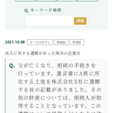
お問い合わせ
キーワード検索
もめる
兄弟姉妹
延滞税
必要書類
控除
株式
相続
相続手続き
相続権
相続税対策
相続税早見表
相続財産
相続順位
税務調査
検索
遺産相続
遺留分
非課税
コーポレートサイト
プライバシーポリシー
おすすめ記事
2021.10.08
ケーススタディ
相続税
所得税
法人に対する遺贈があった場合の注意点
遺言書より遺留分の権利の方が強
い！遺留分でもめない遺言の残し
方
父が亡くなり、相続の手続きを
行っています。遺言書にA県に所
在する土地を株式会社X社に遺贈
【遺産分割協議書の5つの提出
する旨の記載がありました。その
先】手続きの内容と提出期限を解
説
他の財産については、相続人が取
得することとなっています。この