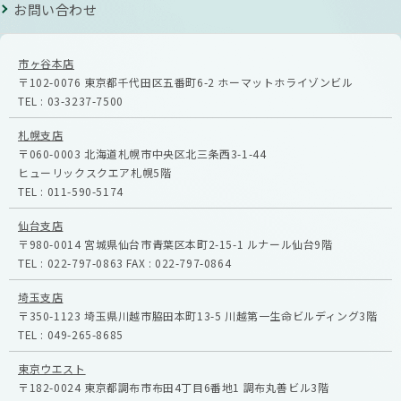
お問い合わせ
市ヶ谷本店
〒102-0076
東京都千代田区五番町6-2
ホーマットホライゾンビル
TEL :
03-3237-7500
札幌支店
〒060-0003
北海道札幌市中央区北三条西3-1-44
ヒューリックスクエア札幌5階
TEL :
011-590-5174
仙台支店
〒980-0014
宮城県仙台市青葉区本町2-15-1
ルナール仙台9階
TEL :
022-797-0863
FAX :
022-797-0864
埼玉支店
〒350-1123
埼玉県川越市脇田本町13-5
川越第一生命ビルディング3階
TEL :
049-265-8685
東京ウエスト
〒182-0024
東京都調布市布田4丁目6番地1
調布丸善ビル3階