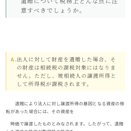
遺贈について税務上どんな点に注
相続権がある人・ない人とは？配
意すべきでしょうか。
偶者・子・兄弟姉妹の相続順位と
除外される場合
法人に対して財産を遺贈した場合、そ
の財産は相続税の課税対象にはなりま
せん。ただし、被相続人の譲渡所得と
して所得税が課税されます。
遺贈により法人に対し譲渡所得の基因となる資産の移
転があった場合には、その資産を
時価で譲渡したものとみなされます。したがって、遺贈