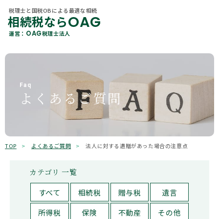
税理士と国税OBによる最適な相続
OAG
相続税なら
税理士と国税OBによる最適な相続
OAG
相続税なら
カテゴリ 一覧
OAG
運営：
税理士法人
About Us
OAG
運営：
税理士法人
当社概要
すべて
贈与
各種相続サービス
Member
相続税
相続手続き
税理士紹介
Faq
よくあるご質問
相続コラム
遺言
相続
Office Information
事務所一覧
不動産
保険
OAGを知る
Why Choose Us
選ばれる理由
贈与税
所得税
TOP
よくあるご質問
法人に対する遺贈があった場合の注意点
相続ガイド
有価証券
その他
カテゴリ 一覧
お客様の声
キーワード検索
すべて
相続税
贈与税
遺言
よくあるご質問
検索
所得税
保険
不動産
その他