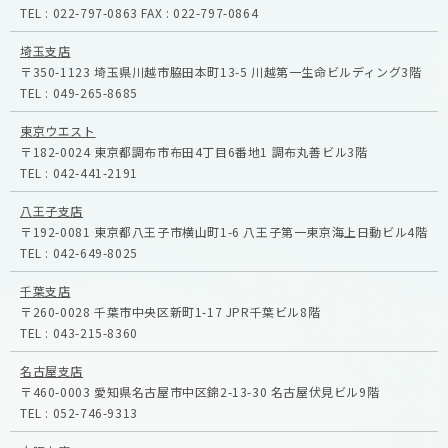
TEL :
022-797-0863
FAX :
022-797-0864
埼玉支店
〒350-1123
埼玉県川越市脇田本町13-5
川越第一生命ビルディング3階
TEL :
049-265-8685
東京ウエスト
〒182-0024
東京都調布市布田4丁目6番地1
調布丸善ビル3階
TEL :
042-441-2191
八王子支店
〒192-0081
東京都八王子市横山町1-6
八王子第一東京海上日動ビル4階
TEL :
042-649-8025
千葉支店
〒260-0028
千葉市中央区新町1-17
JPR千葉ビル8階
TEL :
043-215-8360
名古屋支店
〒460-0003
愛知県名古屋市中区錦2-13-30
名古屋伏見ビル9階
TEL :
052-746-9313