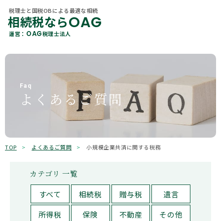
税理士と国税OBによる最適な相続
OAG
相続税なら
税理士と国税OBによる最適な相続
OAG
相続税なら
カテゴリ 一覧
OAG
運営：
税理士法人
About Us
OAG
運営：
税理士法人
当社概要
すべて
贈与
各種相続サービス
Member
相続税
相続手続き
税理士紹介
Faq
よくあるご質問
相続コラム
遺言
相続
Office Information
事務所一覧
不動産
保険
OAGを知る
Why Choose Us
選ばれる理由
贈与税
所得税
TOP
よくあるご質問
小規模企業共済に関する税務
相続ガイド
有価証券
その他
カテゴリ 一覧
お客様の声
キーワード検索
すべて
相続税
贈与税
遺言
よくあるご質問
検索
所得税
保険
不動産
その他