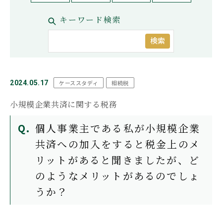
お問い合わせ
キーワード検索
もめる
兄弟姉妹
延滞税
必要書類
控除
株式
相続
相続手続き
相続権
相続税対策
相続税早見表
相続財産
相続順位
税務調査
検索
遺産相続
遺留分
非課税
コーポレートサイト
プライバシーポリシー
おすすめ記事
2024.05.17
ケーススタディ
相続税
小規模企業共済に関する税務
遺言書より遺留分の権利の方が強
い！遺留分でもめない遺言の残し
方
個人事業主である私が小規模企業
共済への加入をすると税金上のメ
リットがあると聞きま
したが、ど
【遺産分割協議書の5つの提出
のようなメリットがあるのでしょ
先】手続きの内容と提出期限を解
説
うか？