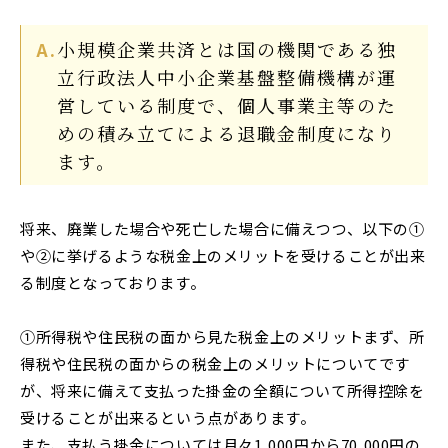
相続権がある人・ない人とは？配
偶者・子・兄弟姉妹の相続順位と
小規模企業共済とは国の機関である独
除外される場合
立行政法人中小企業基盤整備機構が運
営している
制度で、個人事業主等のた
めの積み立てによる退職金制度になり
ます。
将来、廃業した場合や死亡した場合に備えつつ、以下の①
や②に挙げるような税金上の
メリットを受けることが出来
る制度となっております。
①所得税や住民税の面から見た税金上のメリット
まず、所
得税や住民税の面からの税金上のメリットについてです
が、将来に備えて支払
った掛金の全額について所得控除を
受けることが出来るという点があります。
また、支払う掛金については月々1,000円から70,000円の