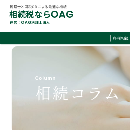
税理士と国税OBによる最適な相続
OAG
相続税なら
OAG
運営：
税理士法人
税理士と国税OBによる最適な相続
各種相続
OAG
相続税なら
OAG
運営：
税理士法人
すべて
各種相続サービス
O
相続税
About Us
相続コラム
Column
当社概要
遺言
相続コラム
不動産
贈与税
有価証券