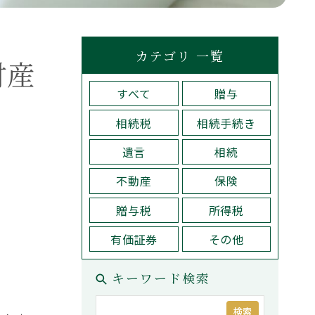
税理士紹介
検索
問い合わせ
カテゴリ 一覧
財産
すべて
贈与
コーポレートサイト
プライバシーポリシー
相続税
相続手続き
遺言
相続
不動産
保険
Why Choose Us
贈与税
所得税
方
選ばれる理由
有価証券
その他
キーワード検索
検索