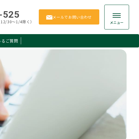
-525
メール
でお問い合わせ
12/30～1/4除く）
メニュー
あるご質問
贈与
お客様の声
相続手続き
よくあるご質問
相続
お問い合わせ
保険
所得税
ション
その他
Member