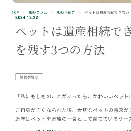
キーワード検索
TOP
相続コラム
相続手続き
ペットは遺産相続できない
0120-775-52
2024.12.23
ペットは遺産相続で
【初回無料】平日9:00～18:00（土日祝、12/30～
もめる
兄弟姉妹
延滞税
必要書類
控除
株式
相続
相続手続き
相続権
Office Information
を残す3つの方法
事務所一覧
相続手続き
「私にもしものことがあったら、かわいいペット
ご自身が亡くなられた後、大切なペットの将来が
近年はペットを家族の一員として育てているケー