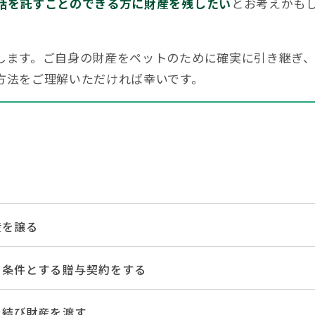
話を託すことのできる方に財産を残したい
とお考えかも
します。ご自身の財産をペットのために確実に引き継ぎ
【遺産分割協議書の5つの提出先】手続きの内容と提出期限を解説
方法をご理解いただければ幸いです。
産を譲る
相続権がある人・ない人とは？配偶者・子・兄弟姉妹の相続順位と
を条件とする贈与契約をする
を結び財産を渡す