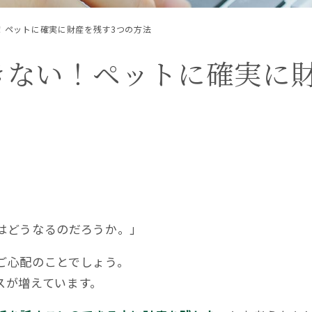
！ペットに確実に財産を残す3つの方法
5
メールお
きない！ペットに確実に
1/4除く）
相続税対策
相続税早見表
相続財産
相続順位
税務調査
遺産相続
遺留分
非課税
おすすめ記事
遺言書より遺留分の権利の方が強い！遺留分でもめない遺言の残し
はどうなるのだろうか。」
ご心配のことでしょう。
スが増えています。