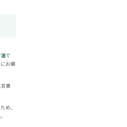
方法
で
者にお願
遺言書
のため、
す。