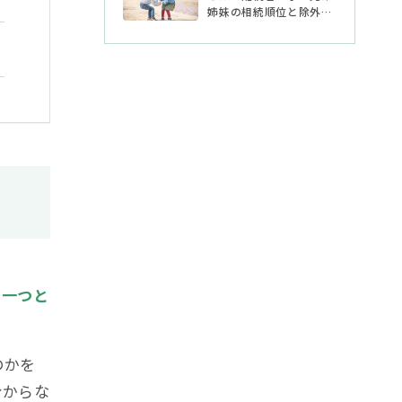
姉妹の相続順位と除外さ
れる場合
の一つと
のかを
分からな