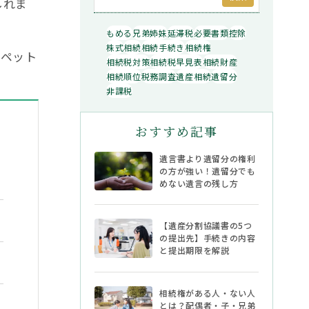
しれま
もめる
兄弟姉妹
延滞税
必要書類
控除
株式
相続
相続手続き
相続権
、ペット
相続税対策
相続税早見表
相続財産
相続順位
税務調査
遺産相続
遺留分
非課税
おすすめ記事
遺言書より遺留分の権利
の方が強い！遺留分でも
めない遺言の残し方
【遺産分割協議書の5つ
除外される場合
の提出先】手続きの内容
と提出期限を解説
相続権がある人・ない人
とは？配偶者・子・兄弟