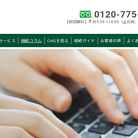
0120-775
【初回無料】平日9:00～18:00（土日祝、
サービス
相続コラム
OAGを知る
相続ガイド
お客様の声
よく
カテゴリ 一覧
AGを知る
相続ガイド
当社概要
初めての相続
税理士紹介
申告手続きガイド
拠点一覧
申告までの流れ
選ばれる理由
料金・シミュレー
税理士の選び方