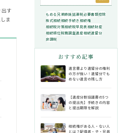
き出す
もめる
兄弟姉妹
延滞税
必要書類
控除
説しま
株式
相続
相続手続き
相続権
相続税対策
相続税早見表
相続財産
相続順位
税務調査
遺産相続
遺留分
非課税
おすすめ記事
遺言書より遺留分の権利
の方が強い！遺留分でも
めない遺言の残し方
【遺産分割協議書の5つ
除外される場合
の提出先】手続きの内容
と提出期限を解説
相続権がある人・ない人
とは？配偶者・子・兄弟