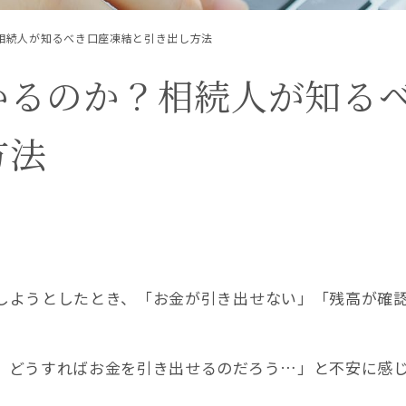
相続人が知るべき口座凍結と引き出し方法
5
メールお
かるのか？相続人が知る
1/4除く）
相続税対策
相続税早見表
相続財産
相続順位
税務調査
遺産相続
遺留分
非課税
方法
おすすめ記事
遺言書より遺留分の権利の方が強い！遺留分でもめない遺言の残し
しようとしたとき、「お金が引き出せない」「残高が確
、どうすればお金を引き出せるのだろう…」と不安に感