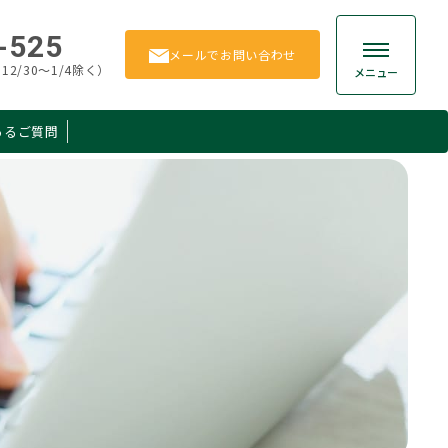
-525
メール
でお問い合わせ
12/30～1/4除く）
メニュー
あるご質問
贈与
お客様の声
相続手続き
よくあるご質問
相続
お問い合わせ
保険
所得税
ション
その他
Member