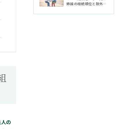
姉妹の相続順位と除外さ
れる場合
組
義人の