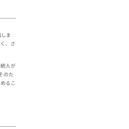
結
しま
なく、さ
。
相続人が
そのた
進めるこ