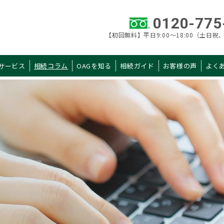
0120-775
【初回無料】平日9:00～18:00（土日祝、
サービス
相続コラム
OAGを知る
相続ガイド
お客様の声
よく
カテゴリ 一覧
AGを知る
相続ガイド
当社概要
初めての相続
税理士紹介
申告手続きガイド
拠点一覧
申告までの流れ
選ばれる理由
料金・シミュレー
税理士の選び方