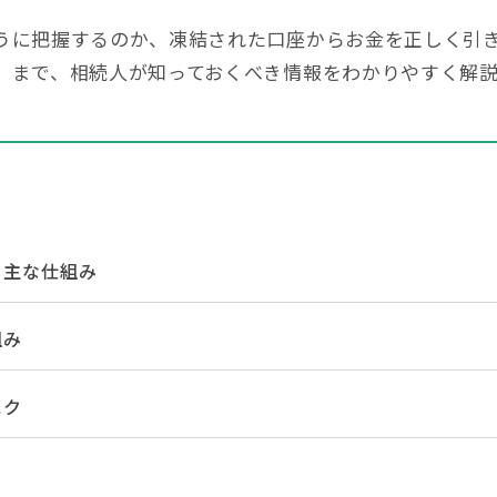
うに把握するのか、凍結された口座からお金を正しく引
」まで、相続人が知っておくべき情報をわかりやすく解
【遺産分割協議書の5つの提出先】手続きの内容と提出期限を解説
？主な仕組み
組み
相続権がある人・ない人とは？配偶者・子・兄弟姉妹の相続順位と
スク