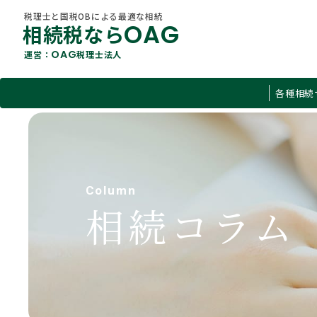
税理士と国税OBによる最適な相続
OAG
相続税なら
OAG
運営：
税理士法人
税理士と国税OBによる最適な相続
各種相続
OAG
相続税なら
OAG
運営：
税理士法人
すべて
各種相続サービス
O
相続税
About Us
相続コラム
Column
当社概要
遺言
相続コラム
不動産
贈与税
有価証券