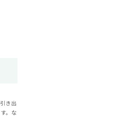
な引き出
ます。な
。