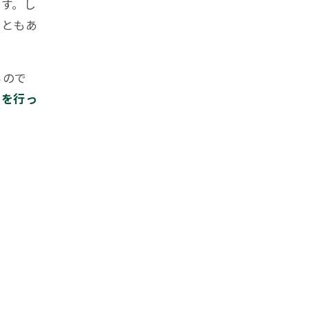
す。し
こともあ
るので
きを行っ