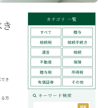
税理士紹介
検索
問い合わせ
カテゴリ 一覧
べき
すべて
贈与
コーポレートサイト
プライバシーポリシー
相続税
相続手続き
遺言
相続
不動産
保険
Why Choose Us
贈与税
所得税
方
選ばれる理由
認でき
有価証券
その他
キーワード検索
じる方
検索