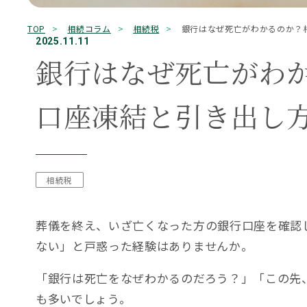
キーワード検索
TOP
相続コラム
相続税
銀行はなぜ死亡がわかるのか？
0120-775-52
2025.11.11
銀行はなぜ死亡がわ
【初回無料】平日9:00～18:00（土日祝、12/30～
もめる
兄弟姉妹
延滞税
必要書類
控除
株式
相続
相続手続き
相続権
Office Information
口座凍結と引き出し
事務所一覧
相続税
葬儀を終え、いざ亡くなった方の銀行口座を確認
ない」と戸惑った経験はありませんか。
「銀行は死亡をなぜわかるのだろう？」「この先
も多いでしょう。