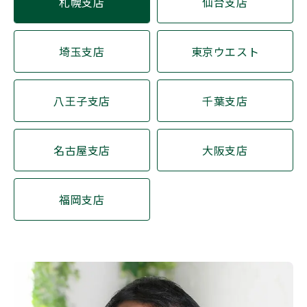
札幌支店
仙台支店
お問い合わせ
もめる
兄弟姉妹
延滞税
必要書類
控除
株式
相続
相続手続き
相続権
相続税対策
相続税早見表
相続財産
相続順位
税務調査
埼玉支店
東京ウエスト
遺産相続
遺留分
非課税
コーポレートサイト
プライバシーポリシー
八王子支店
千葉支店
おすすめ記事
遺言書より遺留分の権利の方が強
名古屋支店
大阪支店
い！遺留分でもめない遺言の残し
方
福岡支店
【遺産分割協議書の5つの提出
先】手続きの内容と提出期限を解
説