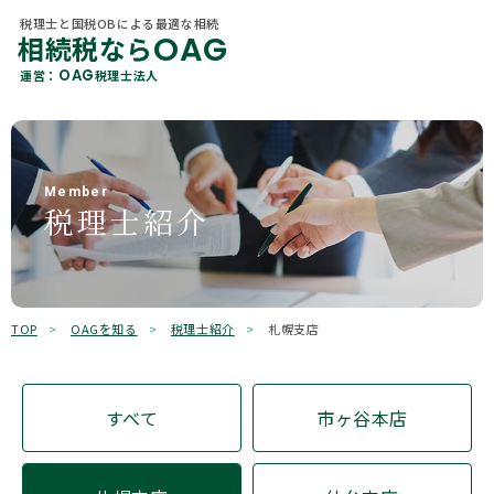
税理士と国税OBによる最適な相続
OAG
相続税なら
税理士と国税OBによる最適な相続
OAG
相続税なら
カテゴリ 一覧
OAG
運営：
税理士法人
About Us
OAG
運営：
税理士法人
当社概要
すべて
贈与
各種相続サービス
Member
相続税
相続手続き
税理士紹介
Member
税理士紹介
相続コラム
遺言
相続
Office Information
事務所一覧
不動産
保険
OAGを知る
Why Choose Us
選ばれる理由
贈与税
所得税
TOP
OAGを知る
税理士紹介
札幌支店
相続ガイド
有価証券
その他
お客様の声
すべて
市ヶ谷本店
キーワード検索
よくあるご質問
検索