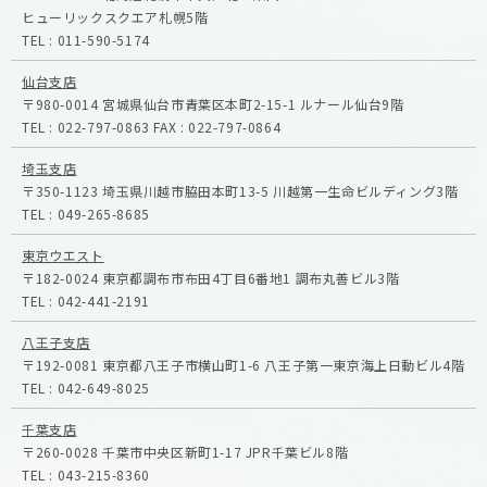
ヒューリックスクエア札幌5階
TEL :
011-590-5174
仙台支店
〒980-0014
宮城県仙台市青葉区本町2-15-1
ルナール仙台9階
TEL :
022-797-0863
FAX :
022-797-0864
埼玉支店
〒350-1123
埼玉県川越市脇田本町13-5
川越第一生命ビルディング3階
TEL :
049-265-8685
東京ウエスト
〒182-0024
東京都調布市布田4丁目6番地1
調布丸善ビル3階
TEL :
042-441-2191
八王子支店
〒192-0081
東京都八王子市横山町1-6
八王子第一東京海上日動ビル4階
TEL :
042-649-8025
千葉支店
〒260-0028
千葉市中央区新町1-17
JPR千葉ビル8階
TEL :
043-215-8360