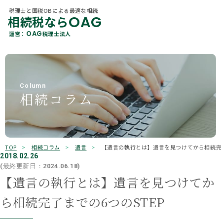
税理士と国税OBによる最適な相続
OAG
相続税なら
税理士と国税OBによる最適な相続
OAG
相続税なら
カテゴリ 一覧
OAG
運営：
税理士法人
About Us
OAG
運営：
税理士法人
当社概要
すべて
贈与
各種相続サービス
Member
相続税
相続手続き
税理士紹介
Column
相続コラム
相続コラム
遺言
相続
Office Information
事務所一覧
不動産
保険
OAGを知る
Why Choose Us
選ばれる理由
贈与税
所得税
TOP
相続コラム
遺言
【遺言の執行とは】遺言を見つけてから相続完了
相続ガイド
2018.02.26
有価証券
その他
(最終更新日：2024.06.18)
お客様の声
【遺言の執行とは】遺言を見つけてか
キーワード検索
ら相続完了までの6つのSTEP
よくあるご質問
検索