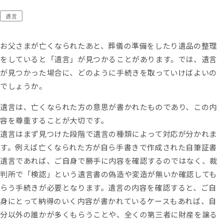
お問い合わせ
遺言
もめる
兄弟姉妹
延滞税
必要書類
控除
株式
相続
相続手続き
相続権
相続税対策
相続税早見表
相続財産
相続順位
税務調査
遺産相続
遺留分
非課税
お父さまが亡くなられたあと、葬儀の準備をしたり遺品の整理
コーポレートサイト
をしていると「遺言」が見つかることがあります。では、遺言
プライバシーポリシー
が見つかった場合に、どのように手続きを取っていけばよいの
おすすめ記事
でしょうか。
遺言書より遺留分の権利の方が強
遺言は、亡くなられた方の意思が書かれたものであり、この内
い！遺留分でもめない遺言の残し
容を尊重することが大切です。
方
遺言はまず見つけた段階で遺言の種類によって対応が分かれま
す。例えば亡くなられた方が自ら手書きで作成された自筆証書
遺言であれば、ご自身で勝手に内容を確認するのではなく、裁
【遺産分割協議書の5つの提出先】
判所で「検認」という遺言書の偽造や変造が無いか確認しても
手続きの内容と提出期限を解説
らう手続きが必要となります。遺言の内容を確認すると、ご自
身にとって納得のいく内容が書かれているケースもあれば、自
分以外の誰かが多くもらうことや、全くの第三者に財産を譲る