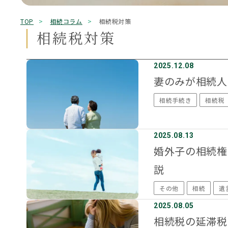
キーワード検索
TOP
相続コラム
相続税対策
0120-775-52
相続税対策
【初回無料】平日9:00～18:00（土日祝、12/30～
もめる
兄弟姉妹
延滞税
必要書類
控除
株式
相続
相続手続き
相続権
Office Information
2025.12.08
事務所一覧
妻のみが相続人
相続手続き
相続税
2025.08.13
婚外子の相続権
説
その他
相続
遺
2025.08.05
相続税の延滞税