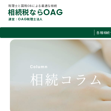
税理士と国税OBによる最適な相続
OAG
相続税なら
OAG
運営：
税理士法人
税理士と国税OBによる最適な相続
各種相続
OAG
相続税なら
OAG
運営：
税理士法人
すべて
各種相続サービス
O
相続税
About Us
相続コラム
Column
当社概要
遺言
相続コラム
不動産
贈与税
有価証券