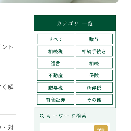
税理士紹介
検索
問い合わせ
カテゴリ 一覧
すべて
贈与
コーポレートサイト
プライバシーポリシー
イント
相続税
相続手続き
遺言
相続
不動産
保険
Why Choose Us
すく解
贈与税
所得税
方
選ばれる理由
有価証券
その他
キーワード検索
い・対
検索