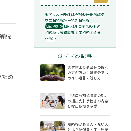
もめる
兄弟姉妹
延滞税
必要書類
控除
株式
相続
相続手続き
相続権
相続税対策
相続税早見表
相続財産
相続順位
税務調査
遺産相続
遺留分
解説
非課税
おすすめ記事
遺言書より遺留分の権利
の方が強い！遺留分でも
いため
めない遺言の残し方
【遺産分割協議書の5つ
除外される場合
の提出先】手続きの内容
と提出期限を解説
相続権がある人・ない人
とは？配偶者・子・兄弟