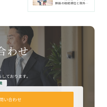
姉妹の相続順位と除外さ
れる場合
合わせ
。
ちしております。
能
問い合わせ