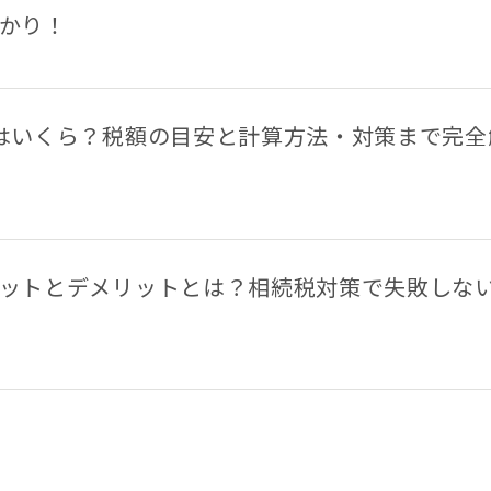
かり！
【遺産分割協議書の5つの提出先】手続きの内容と提出期限を解説
はいくら？税額の目安と計算方法・対策まで完全
ットとデメリットとは？相続税対策で失敗しな
相続権がある人・ない人とは？配偶者・子・兄弟姉妹の相続順位と