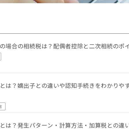
5
メールお
1/4除く）
相続税対策
相続税早見表
相続財産
相続順位
税務調査
遺産相続
遺留分
非課税
の場合の相続税は？配偶者控除と二次相続のポ
おすすめ記事
とは？嫡出子との違いや認知手続きをわかりや
遺言書より遺留分の権利の方が強い！遺留分でもめない遺言の残し
言
とは？発生パターン・計算方法・加算税との違