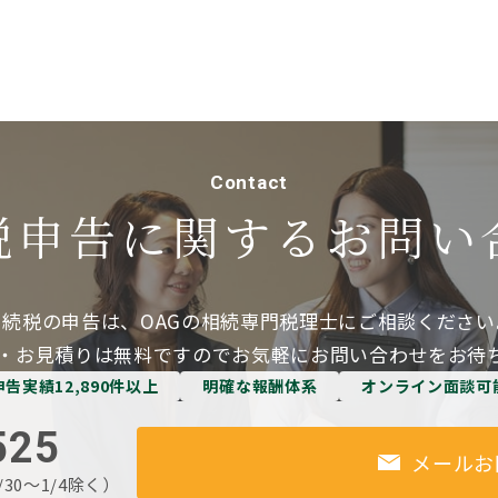
Contact
税申告に関する
お問い
相続税の申告は、OAGの相続専門税理士にご相談ください
・お見積りは無料ですのでお気軽にお問い合わせをお待
申告実績12,890件以上
明確な報酬体系
オンライン面談可
525
メールお
/30～1/4除く）