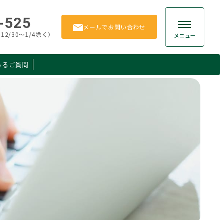
-525
メール
でお問い合わせ
12/30～1/4除く）
メニュー
あるご質問
贈与
お客様の声
相続手続き
よくあるご質問
相続
お問い合わせ
保険
所得税
ション
その他
Member