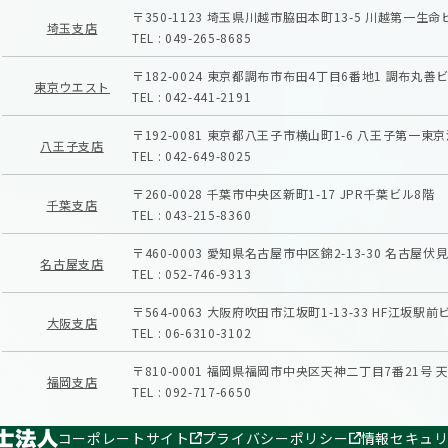
〒350-1123
埼玉県川越市脇田本町13-5
川越第一生命
埼玉支店
TEL :
049-265-8685
〒182-0024
東京都調布市布田4丁目6番地1
調布丸善ビ
東京ウエスト
TEL :
042-441-2191
〒192-0081
東京都八王子市横山町1-6
八王子第一東京
八王子支店
TEL :
042-649-8025
〒260-0028
千葉市中央区新町1-17
JPR千葉ビル8階
千葉支店
TEL :
043-215-8360
〒460-0003
愛知県名古屋市中区錦2-13-30
名古屋伏見
名古屋支店
TEL :
052-746-9313
〒564-0063
大阪府吹田市江坂町1-13-33
HF江坂駅前
大阪支店
TEL :
06-6310-3102
〒810-0001
福岡県福岡市中央区天神二丁目7番21号
天
福岡支店
TEL :
092-717-6650
コーポレートサイト
プライバシーポリシー
情報セキュ