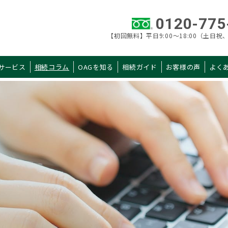
0120-775
【初回無料】平日9:00～18:00（土日祝、
サービス
相続コラム
OAGを知る
相続ガイド
お客様の声
よく
カテゴリ 一覧
AGを知る
相続ガイド
当社概要
初めての相続
税理士紹介
申告手続きガイド
拠点一覧
申告までの流れ
選ばれる理由
料金・シミュレー
税理士の選び方