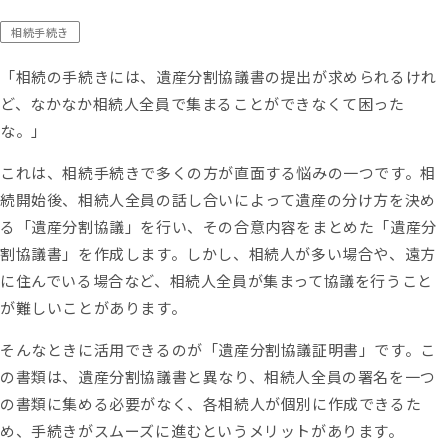
お問い合わせ
相続手続き
もめる
兄弟姉妹
延滞税
必要書類
控除
株式
相続
相続手続き
相続権
相続税対策
相続税早見表
相続財産
相続順位
税務調査
「相続の手続きには、遺産分割協議書の提出が求められるけれ
遺産相続
遺留分
非課税
コーポレートサイト
ど、なかなか相続人全員で集まることができなくて困った
プライバシーポリシー
な。」
おすすめ記事
これは、相続手続きで多くの方が直面する悩みの一つです。相
続開始後、相続人全員の話し合いによって遺産の分け方を決め
遺言書より遺留分の権利の方が強
る「遺産分割協議」を行い、その合意内容をまとめた「遺産分
い！遺留分でもめない遺言の残し
割協議書」を作成します。しかし、相続人が多い場合や、遠方
方
に住んでいる場合など、相続人全員が集まって協議を行うこと
が難しいことがあります。
【遺産分割協議書の5つの提出先】
そんなときに活用できるのが「遺産分割協議証明書」です。こ
手続きの内容と提出期限を解説
の書類は、遺産分割協議書と異なり、相続人全員の署名を一つ
の書類に集める必要がなく、各相続人が個別に作成できるた
め、手続きがスムーズに進むというメリットがあります。