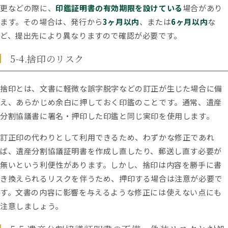
更などの際に、
印鑑証明書の有効期限を設けている
場合があり
ます。その場合は、発行から
3ヶ月以内
、または
6ヶ月以内
な
ど、提出先により異なりますので確認が必要です。
5-4.捨印のリスク
捨印とは、文書に軽微な誤字脱字などの訂正が生じた場合に備
え、あらかじめ余白に押しておく印鑑のことです。通常、遺産
分割協議書に署名・押印した印鑑と同じ実印を使用します。
訂正印の代わりとして利用できるため、わずかな修正であれ
ば、遺産分割協議証明書を作成し直したり、郵送し直す必要が
無いという利便性があります。しかし、捨印は内容を勝手に書
き換えられるリスクを伴うため、押印する場合は注意が必要で
す。文書の内容に影響を与えるような修正には使えない点にも
注意しましょう。