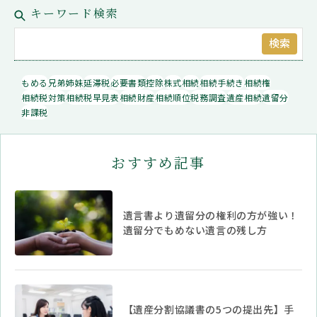
キーワード検索
検索
もめる
兄弟姉妹
延滞税
必要書類
控除
株式
相続
相続手続き
相続権
相続税対策
相続税早見表
相続財産
相続順位
税務調査
遺産相続
遺留分
非課税
おすすめ記事
遺言書より遺留分の権利の方が強い！
遺留分でもめない遺言の残し方
【遺産分割協議書の5つの提出先】手