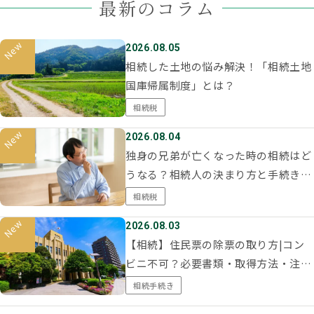
最新のコラム
2026.08.05
相続した土地の悩み解決！「相続土地
国庫帰属制度」とは？
相続税
2026.08.04
独身の兄弟が亡くなった時の相続はど
うなる？相続人の決まり方と手続き・
注意点をわかりやすく解説
相続税
2026.08.03
【相続】住民票の除票の取り方|コン
ビニ不可？必要書類・取得方法・注意
点を解説
相続手続き