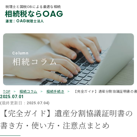
税理士と国税OBによる最適な相続
OAG
相続税なら
税理士と国税OBによる最適な相続
OAG
相続税なら
カテゴリ 一覧
OAG
運営：
税理士法人
About Us
OAG
運営：
税理士法人
当社概要
すべて
贈与
各種相続サービス
Member
相続税
相続手続き
税理士紹介
Column
相続コラム
相続コラム
遺言
相続
Office Information
事務所一覧
不動産
保険
OAGを知る
Why Choose Us
選ばれる理由
贈与税
所得税
TOP
相続コラム
相続手続き
【完全ガイド】遺産分割協議証明書の
相続ガイド
2025.07.01
有価証券
その他
(最終更新日：2025.07.04)
お客様の声
【完全ガイド】遺産分割協議証明書の
キーワード検索
書き方・使い方・注意点まとめ
よくあるご質問
検索