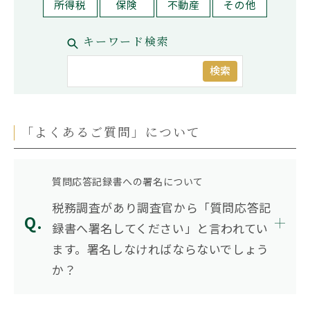
所得税
保険
不動産
その他
お問い合わせ
もめる
兄弟姉妹
延滞税
必要書類
控除
株式
相続
相続手続き
キーワード検索
相続権
相続税対策
相続税早見表
相続財産
相続順位
税務調査
遺産相続
遺留分
非課税
検索
コーポレートサイト
プライバシーポリシー
おすすめ記事
「よくあるご質問」について
遺言書より遺留分の権利の方が強
い！遺留分でもめない遺言の残し
方
質問応答記録書への署名について
税務調査があり調査官から「質問応答記
録書へ署名してください」と言われてい
【遺産分割協議書の5つの提出
先】手続きの内容と提出期限を解
ます。署名しなければならないでしょう
説
か？