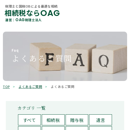
税理士と国税OBによる最適な相続
OAG
相続税なら
税理士と国税OBによる最適な相続
OAG
相続税なら
カテゴリ 一覧
OAG
運営：
税理士法人
About Us
OAG
運営：
税理士法人
当社概要
すべて
贈与
各種相続サービス
Member
相続税
相続手続き
税理士紹介
Faq
よくあるご質問
相続コラム
遺言
相続
Office Information
事務所一覧
不動産
保険
OAGを知る
Why Choose Us
選ばれる理由
贈与税
所得税
TOP
よくあるご質問
よくあるご質問
相続ガイド
有価証券
その他
お客様の声
カテゴリ 一覧
キーワード検索
よくあるご質問
すべて
相続税
贈与税
遺言
検索