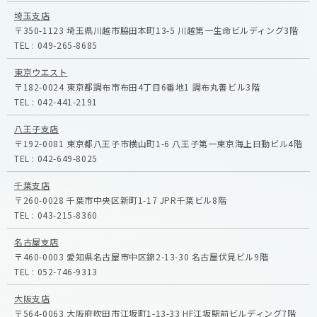
埼玉支店
〒350-1123
埼玉県川越市脇田本町13-5
川越第一生命ビルディング3階
TEL :
049-265-8685
東京ウエスト
〒182-0024
東京都調布市布田4丁目6番地1
調布丸善ビル3階
TEL :
042-441-2191
八王子支店
〒192-0081
東京都八王子市横山町1-6
八王子第一東京海上日動ビル4階
TEL :
042-649-8025
千葉支店
〒260-0028
千葉市中央区新町1-17
JPR千葉ビル8階
TEL :
043-215-8360
名古屋支店
〒460-0003
愛知県名古屋市中区錦2-13-30
名古屋伏見ビル9階
TEL :
052-746-9313
大阪支店
〒564-0063
大阪府吹田市江坂町1-13-33
HF江坂駅前ビルディング7階