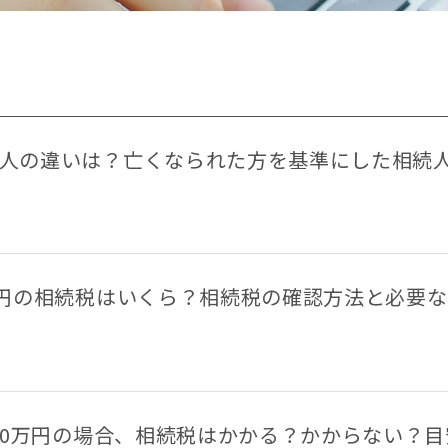
5
メールお
1/4除く）
相続税対策
相続税早見表
相続財産
相続順位
税務調査
遺産相続
遺留分
非課税
人の違いは？亡くなられた方を基準にした相続
おすすめ記事
万円の相続税はいくら？相続税の確認方法と必要
遺言書より遺留分の権利の方が強い！遺留分でもめない遺言の残し
000万円の場合、相続税はかかる？かからない？