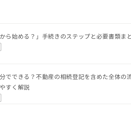
【遺産分割協議書の5つの提出先】手続きの内容と提出期限を解説
から始める？」手続きのステップと必要書類ま
分でできる？不動産の相続登記を含めた全体の
やすく解説
相続権がある人・ない人とは？配偶者・子・兄弟姉妹の相続順位と