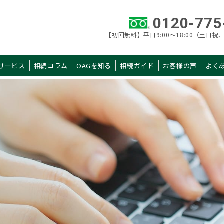
0120-775
【初回無料】平日9:00～18:00（土日祝、
サービス
相続コラム
OAGを知る
相続ガイド
お客様の声
よく
カテゴリ 一覧
AGを知る
相続ガイド
当社概要
初めての相続
税理士紹介
申告手続きガイド
拠点一覧
申告までの流れ
選ばれる理由
料金・シミュレー
税理士の選び方