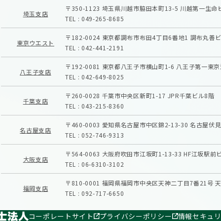
〒350-1123
埼玉県川越市脇田本町13-5
川越第一生命
埼玉支店
TEL :
049-265-8685
〒182-0024
東京都調布市布田4丁目6番地1
調布丸善ビ
東京ウエスト
TEL :
042-441-2191
〒192-0081
東京都八王子市横山町1-6
八王子第一東京
八王子支店
TEL :
042-649-8025
〒260-0028
千葉市中央区新町1-17
JPR千葉ビル8階
千葉支店
TEL :
043-215-8360
〒460-0003
愛知県名古屋市中区錦2-13-30
名古屋伏見
名古屋支店
TEL :
052-746-9313
〒564-0063
大阪府吹田市江坂町1-13-33
HF江坂駅前
大阪支店
TEL :
06-6310-3102
〒810-0001
福岡県福岡市中央区天神二丁目7番21号
天
福岡支店
TEL :
092-717-6650
コーポレートサイト
プライバシーポリシー
情報セキュ