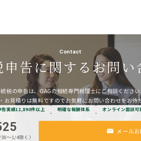
Contact
税申告に関する
お問い
相続税の申告は、OAGの相続専門税理士にご相談ください
・お見積りは無料ですのでお気軽にお問い合わせをお待
申告実績12,890件以上
明確な報酬体系
オンライン面談可
525
メールお
/30～1/4除く）