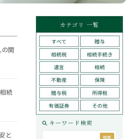
税理士紹介
検索
問い合わせ
カテゴリ 一覧
すべて
贈与
コーポレートサイト
プライバシーポリシー
人の関
相続税
相続手続き
遺言
相続
不動産
保険
Why Choose Us
な相続
贈与税
所得税
方
選ばれる理由
有価証券
その他
キーワード検索
目安と
検索