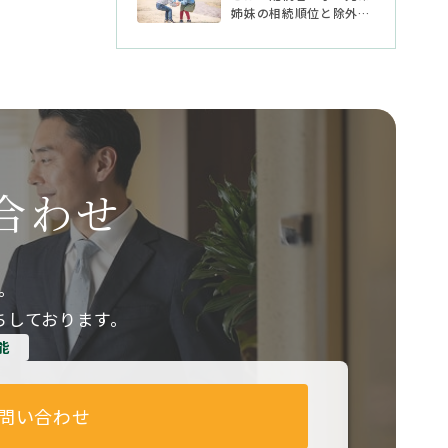
姉妹の相続順位と除外さ
れる場合
合わせ
。
ちしております。
能
問い合わせ