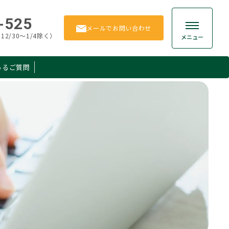
-525
メール
でお問い合わせ
12/30～1/4除く）
メニュー
あるご質問
贈与
お客様の声
相続手続き
よくあるご質問
相続
お問い合わせ
保険
所得税
ション
その他
Member