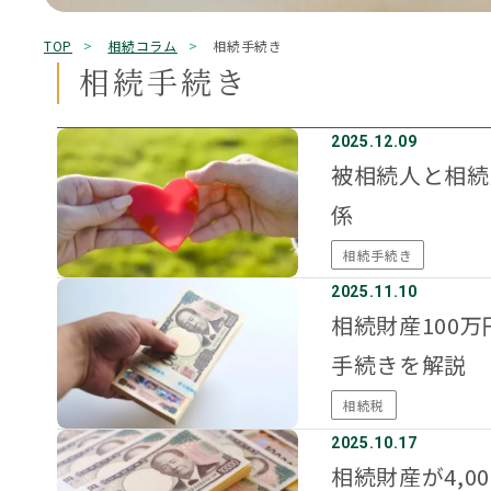
キーワード検索
TOP
相続コラム
相続手続き
0120-775-52
相続手続き
【初回無料】平日9:00～18:00（土日祝、12/30～
もめる
兄弟姉妹
延滞税
必要書類
控除
株式
相続
相続手続き
相続権
Office Information
2025.12.09
事務所一覧
被相続人と相続
係
相続手続き
2025.11.10
相続財産100
手続きを解説
相続税
2025.10.17
相続財産が4,