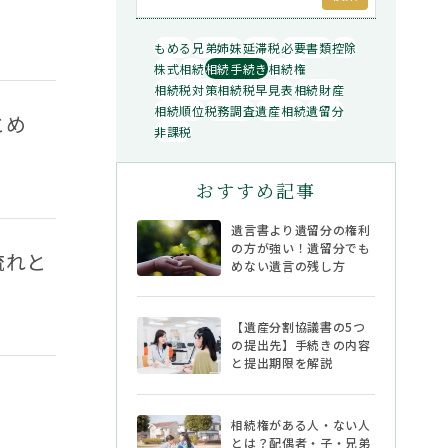
もめる
兄弟姉妹
延滞税
必要書類
控除
株式
相続
相続手続き
相続権
相続税対策
相続税早見表
相続財産
相続順位
税務調査
遺産相続
遺留分
とめ
非課税
おすすめ記事
遺言書より遺留分の権利
の方が強い！遺留分でも
流れと
めない遺言の残し方
【遺産分割協議書の5つ
除外される場合
の提出先】手続きの内容
と提出期限を解説
相続権がある人・ない人
とは？配偶者・子・兄弟