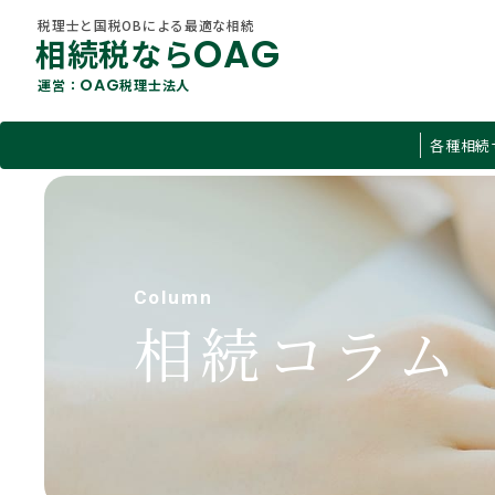
税理士と国税OBによる最適な相続
OAG
相続税なら
OAG
運営：
税理士法人
税理士と国税OBによる最適な相続
各種相続
OAG
相続税なら
OAG
運営：
税理士法人
すべて
各種相続サービス
O
相続税
About Us
相続コラム
Column
当社概要
遺言
相続コラム
不動産
贈与税
有価証券